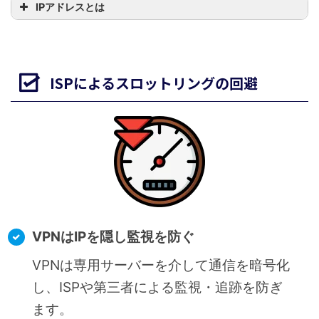
IPアドレスとは
IPアドレスが特定されると身元特定に繋
ISPによるスロットリングの回避
がります。
ビットトレント利用中は
ファイル共有
者全員にIPアドレスが公開される
ため、
悪意のあるユーザーやハッカーにより
身元特定やなりすまし等の被害に遭うリ
スク
があります。
VPNはIPを隠し監視を防ぐ
VPNを使うことで
実際のIPアドレスを秘
VPNは専用サーバーを介して通信を暗号化
匿する
ことができるため、ビットトレン
し、ISPや第三者による監視・追跡を防ぎ
ト利用にはVPNが必須になります。
ます。