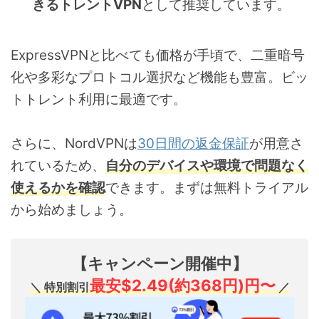
きるトレントVPN
として推奨しています。
ExpressVPNと比べても価格が手頃で、二重暗号
化や多彩なプロトコル選択など機能も豊富。ビッ
トトレント利用に最適です。
さらに、NordVPNは
30日間の返金保証
が用意さ
れているため、
自分のデバイスや環境で問題なく
使えるかを確認
できます。まずは無料トライアル
から始めましょう。
【キャンペーン開催中】
最安
$2.49(約368円)
円〜
＼ 特別割引
／