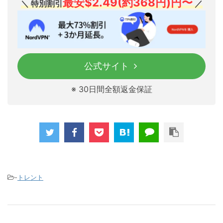
最安
$2.49(約368円)
円〜
＼ 特別割引
／
公式サイト
※ 30日間全額返金保証
-
トレント