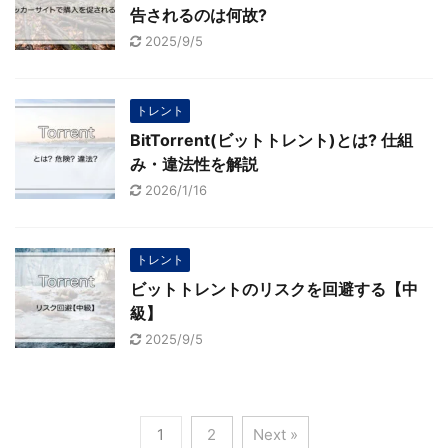
告されるのは何故?
2025/9/5
トレント
BitTorrent(ビットトレント)とは? 仕組
み・違法性を解説
2026/1/16
トレント
ビットトレントのリスクを回避する【中
級】
2025/9/5
1
2
Next »