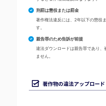
刑罰は懲役または罰金
著作権法違反には、2年以下の懲役ま
す。
親告罪のため告訴が前提
違法ダウンロードは親告罪であり、
ません。
著作物の違法アップロード