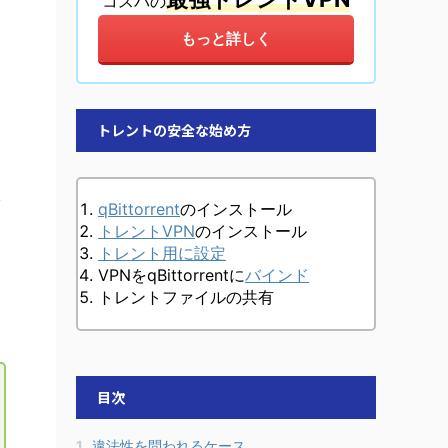
コスパの
もっと詳しく
トレントの安全な始め方
qBittorrent
のインストール
トレントVPN
のインストール
トレント用に設定
VPNをqBittorrentに
バインド
トレントファイルの共有
目次
1
違法性を問われるケース